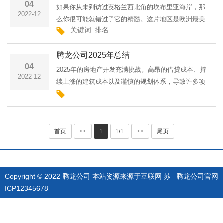
04
如果你从未到访过英格兰西北角的坎布里亚海岸，那
2022-12
么你很可能就错过了它的精髓。这片地区是欧洲最美
关键词
排名
丽的地区之一，而且绝对称得上是未受破坏的地区之
一。要知道，英格兰的乡村大部分地区都以所有权为
腾龙公司2025年总结
由严格划分——这···
04
2025年的房地产开发充满挑战。高昂的借贷成本、持
2022-12
续上涨的建筑成本以及谨慎的规划体系，导致许多项
目暂停、搁置或需要重新设计。然而，市场从未完全
失去活力。利率下降和抵押贷款负担能力的提高，使
得售价在100万至2···
首页
<<
1
1/1
>>
尾页
Copyright © 2022 腾龙公司 本站资源来源于互联网
苏
腾龙公司官网
ICP12345678